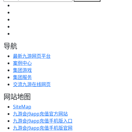
导航
最新九游网页平台
案例中心
集团游戏
集团服务
交流九游在线网页
网站地图
SiteMap
九游会j9app充值官方网站
九游会j9app充值手机版入口
九游会j9app充值手机版官网