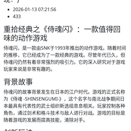
2026-01-13 07:21:56
433
重拾经典之《侍魂闪》：一款值得回
味的动作游戏
侍魂闪，是一款由SNK于1993年推出的动作游戏。随着时间
的推移，它已经成为了一款经典的游戏。尽管年代已久，但
侍魂闪仍然有着非常强烈的吸引力。它的深入研究对于游戏
玩家来说是非常有趣的。
背景故事
侍魂闪的故事背景发生在日本的江户时代。游戏的正式名称
为《侍魂 -SHINSENGUMI-》，这个名字与南北战争期间日
本最具有代表性的武士组织新选组息息相关。玩家控制各种
角色，通过剑术和格斗技术与敌人进行对战。游戏的目标是
随着游戏的发展而提高技能，清除对手。