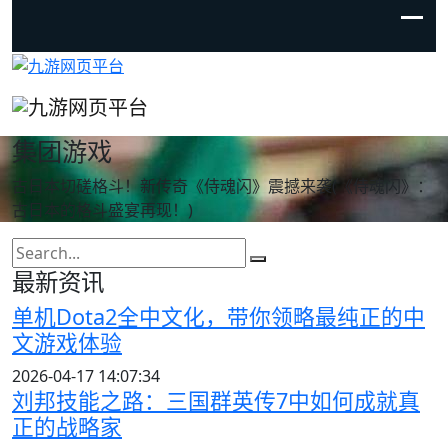
集团游戏
古日本切磋格斗！新传奇《侍魂闪》震撼来袭(《侍魂闪》：
古日本的格斗盛宴再现！)
最新资讯
单机Dota2全中文化，带你领略最纯正的中
文游戏体验
2026-04-17 14:07:34
刘邦技能之路：三国群英传7中如何成就真
正的战略家