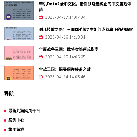
单机Dota2全中文化，带你领略最纯正的中文游戏体
验
2026-04-17 14:07:34
刘邦技能之路：三国群英传7中如何成就真正的战略家
2026-04-16 14:19:31
全面战争三国：武将攻略速成指南
2026-04-15 14:06:05
全战三国：探寻貂蝉装备之谜
2026-04-14 14:05:46
导航
最新九游网页平台
案例中心
集团游戏