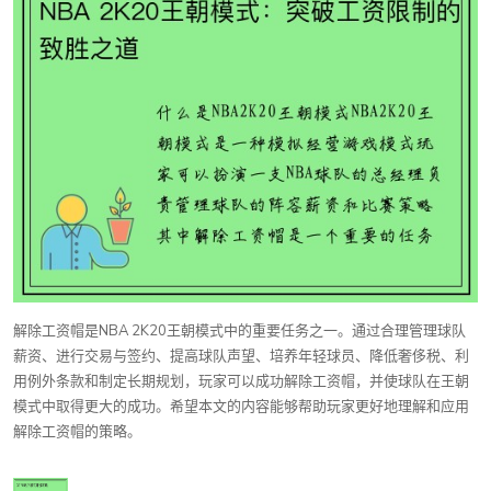
解除工资帽是NBA 2K20王朝模式中的重要任务之一。通过合理管理球队
薪资、进行交易与签约、提高球队声望、培养年轻球员、降低奢侈税、利
用例外条款和制定长期规划，玩家可以成功解除工资帽，并使球队在王朝
模式中取得更大的成功。希望本文的内容能够帮助玩家更好地理解和应用
解除工资帽的策略。