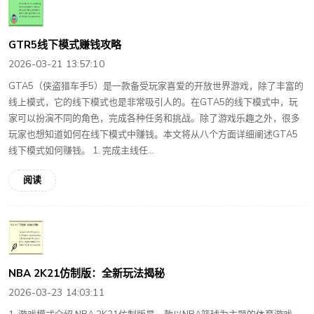
GTR5线下模式赚钱攻略
2026-03-21 13:57:10
GTA5（侠盗猎车手5）是一款备受玩家喜爱的开放世界游戏，除了丰富的
线上模式，它的线下模式也是非常吸引人的。在GTA5的线下模式中，玩
家可以扮演不同的角色，完成各种任务和挑战。除了游戏乐趣之外，很多
玩家也想知道如何在线下模式中赚钱。本文将从八个方面详细阐述GTA5
线下模式如何赚钱。 1. 完成主线任...
阅读
NBA 2K21仿制版：全新玩法揭秘
2026-03-23 14:03:11