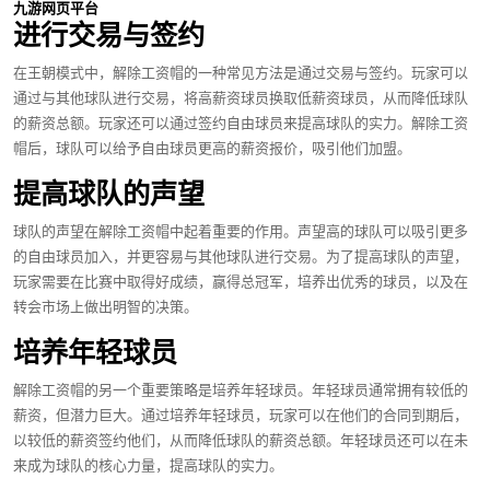
九游网页平台
进行交易与签约
在王朝模式中，解除工资帽的一种常见方法是通过交易与签约。玩家可以
通过与其他球队进行交易，将高薪资球员换取低薪资球员，从而降低球队
的薪资总额。玩家还可以通过签约自由球员来提高球队的实力。解除工资
帽后，球队可以给予自由球员更高的薪资报价，吸引他们加盟。
提高球队的声望
球队的声望在解除工资帽中起着重要的作用。声望高的球队可以吸引更多
的自由球员加入，并更容易与其他球队进行交易。为了提高球队的声望，
玩家需要在比赛中取得好成绩，赢得总冠军，培养出优秀的球员，以及在
转会市场上做出明智的决策。
培养年轻球员
解除工资帽的另一个重要策略是培养年轻球员。年轻球员通常拥有较低的
薪资，但潜力巨大。通过培养年轻球员，玩家可以在他们的合同到期后，
以较低的薪资签约他们，从而降低球队的薪资总额。年轻球员还可以在未
来成为球队的核心力量，提高球队的实力。