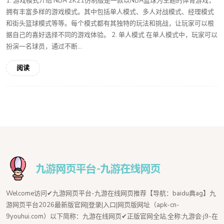
1. 游戏模式介绍 NBA 2K21仿制版是一款以NBA篮球为主题的体育游戏，
拥有丰富多样的游戏模式。其中包括单人模式、多人对战模式、经理模式
和街头篮球模式等等。每个模式都有其独特的玩法和挑战，让玩家可以根
据自己的喜好选择不同的游戏体验。 2. 单人模式 在单人模式中，玩家可以
扮演一名球员，通过不断...
阅读
Welcome访问✔九游网页平台-九游在线网页推荐【导航：baidu典ag】九
游网页平台2026最新版官网|登录|入口|网页版网址（apk-cn-
9youhui.com）以下简称：九游在线网页✔正版官网全站,全称:九游会·j9-在