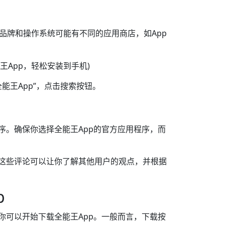
品牌和操作系统可能有不同的应用商店，如App
能王App”，点击搜索按钮。
序。确保你选择全能王App的官方应用程序，而
。这些评论可以让你了解其他用户的观点，并根据
p
你可以开始下载全能王App。一般而言，下载按