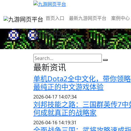
首页入口
最新九游网页平台
案例中心
案例中心
扫描全能王app下载安装到手机(新标题：一键下
最新资讯
单机Dota2全中文化，带你领略
最纯正的中文游戏体验
2026-04-17 14:07:34
刘邦技能之路：三国群英传7中
何成就真正的战略家
2026-04-16 14:19:31
全面战争三国：武将攻略速成