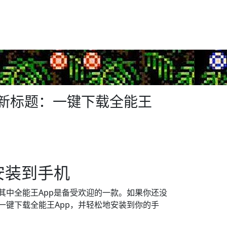
(新标题：一键下载全能王
安装到手机
其中全能王App是备受欢迎的一款。如果你还没
一键下载全能王App，并轻松地安装到你的手