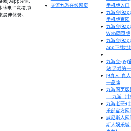
.九游会j9app充值,
交流九游在线网页
手机版入口
体验电子竞技,真
九游会j9a
来最佳体验。
手机版官网
九游会j9a
Web网页版
九游会j9a
app下载地
九游会·(j9
站-游戏第
J9真人_真
一品牌
九游网页版
口-九游（
九游老哥·(
乐部官方网
威尼斯人网
斯人娱乐城