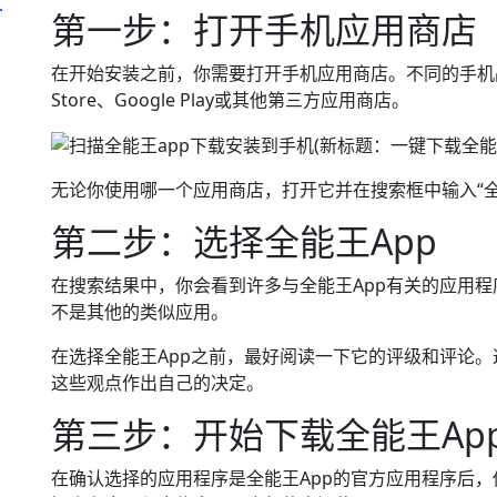
第一步：打开手机应用商店
在开始安装之前，你需要打开手机应用商店。不同的手机
Store、Google Play或其他第三方应用商店。
无论你使用哪一个应用商店，打开它并在搜索框中输入“全
第二步：选择全能王App
在搜索结果中，你会看到许多与全能王App有关的应用程
不是其他的类似应用。
在选择全能王App之前，最好阅读一下它的评级和评论
这些观点作出自己的决定。
第三步：开始下载全能王Ap
在确认选择的应用程序是全能王App的官方应用程序后，