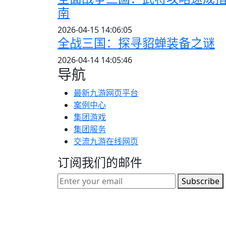
南
2026-04-15 14:06:05
全战三国：探寻貂蝉装备之谜
2026-04-14 14:05:46
导航
最新九游网页平台
案例中心
集团游戏
集团服务
交流九游在线网页
订阅我们的邮件
Subscribe