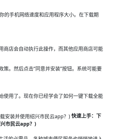
你的手机网络速度和应用程序大小。在下载期
应用商店会自动执行此操作，而其他应用商店可能
政策。然后点击“同意并安装”按钮。系统可能要
开始使用了。现在你已经学会了如何一键下载全能
快速上手：下
兴市民云app？)
们生活的必需品，各种城市便民服务也悄悄地进入