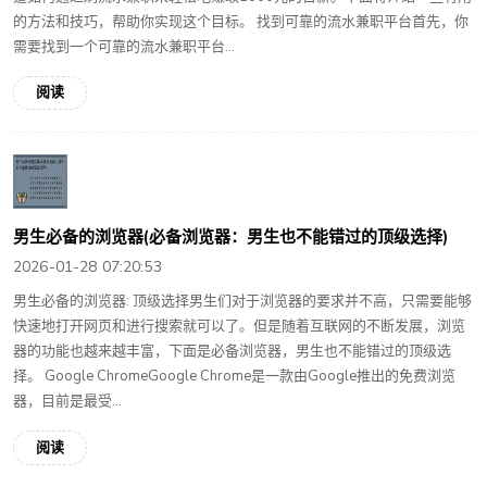
的方法和技巧，帮助你实现这个目标。 找到可靠的流水兼职平台首先，你
需要找到一个可靠的流水兼职平台...
阅读
男生必备的浏览器(必备浏览器：男生也不能错过的顶级选择)
2026-01-28 07:20:53
男生必备的浏览器: 顶级选择男生们对于浏览器的要求并不高，只需要能够
快速地打开网页和进行搜索就可以了。但是随着互联网的不断发展，浏览
器的功能也越来越丰富，下面是必备浏览器，男生也不能错过的顶级选
择。 Google ChromeGoogle Chrome是一款由Google推出的免费浏览
器，目前是最受...
阅读