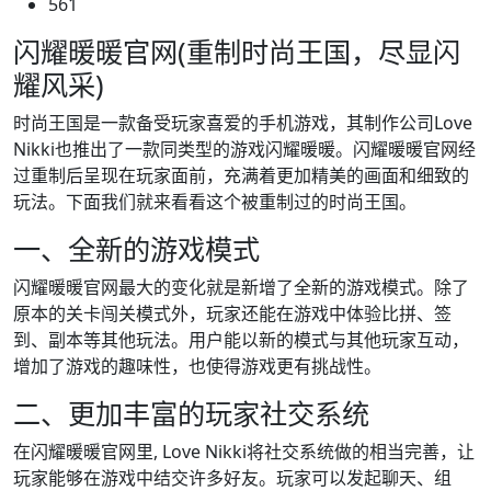
561
闪耀暖暖官网(重制时尚王国，尽显闪
耀风采)
时尚王国是一款备受玩家喜爱的手机游戏，其制作公司Love
Nikki也推出了一款同类型的游戏闪耀暖暖。闪耀暖暖官网经
过重制后呈现在玩家面前，充满着更加精美的画面和细致的
玩法。下面我们就来看看这个被重制过的时尚王国。
一、全新的游戏模式
闪耀暖暖官网最大的变化就是新增了全新的游戏模式。除了
原本的关卡闯关模式外，玩家还能在游戏中体验比拼、签
到、副本等其他玩法。用户能以新的模式与其他玩家互动，
增加了游戏的趣味性，也使得游戏更有挑战性。
二、更加丰富的玩家社交系统
在闪耀暖暖官网里, Love Nikki将社交系统做的相当完善，让
玩家能够在游戏中结交许多好友。玩家可以发起聊天、组