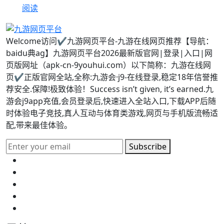
阅读
Welcome访问✔九游网页平台-九游在线网页推荐【导航：
baidu典ag】九游网页平台2026最新版官网|登录|入口|网
页版网址（apk-cn-9youhui.com）以下简称：九游在线网
页✔正版官网全站,全称:九游会·j9-在线登录,稳定18年信誉推
荐安全.保障!极致体验！Success isn’t given, it’s earned.九
游会j9app充值,会员登录后,快速进入全站入口,下载APP后随
时体验电子竞技,真人互动与体育类游戏,网页与手机版流畅适
配,带来最佳体验。
Subscribe