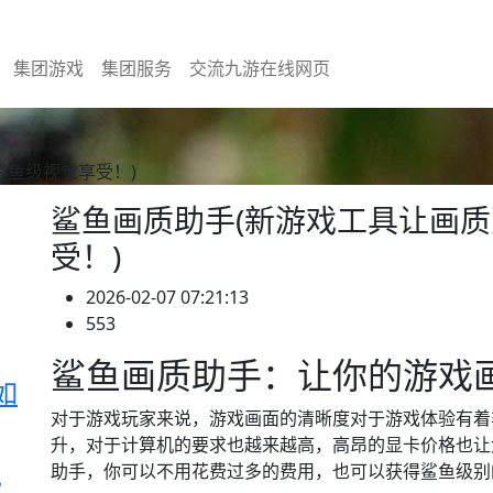
集团游戏
集团服务
交流九游在线网页
鲨鱼级视觉享受！)
鲨鱼画质助手(新游戏工具让画
受！)
2026-02-07 07:21:13
553
鲨鱼画质助手：让你的游戏
如
对于游戏玩家来说，游戏画面的清晰度对于游戏体验有着
升，对于计算机的要求也越来越高，高昂的显卡价格也让
助手，你可以不用花费过多的费用，也可以获得鲨鱼级别
指