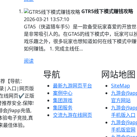
GTR5线下模式赚钱攻略
2026-03-21 13:57:10
GTA5（侠盗猎车手5）是一款备受玩家喜爱的开放
是非常吸引人的。在GTA5的线下模式中，玩家可
戏乐趣之外，很多玩家也想知道如何在线下模式中赚
如何赚钱。 1. 完成主线任...
阅读
导航
网站地图
推荐【导航：
最新九游网页平台
SiteMap
登录|入口|网页版
案例中心
九游会j9a
：九游在线网页✔正版
集团游戏
官方网站
誉推荐安全.保障!
集团服务
九游会j9a
.九游会j9app充值,
交流九游在线网页
手机版入口
体验电子竞技,真
九游会j9a
来最佳体验。
手机版官网
九游会j9a